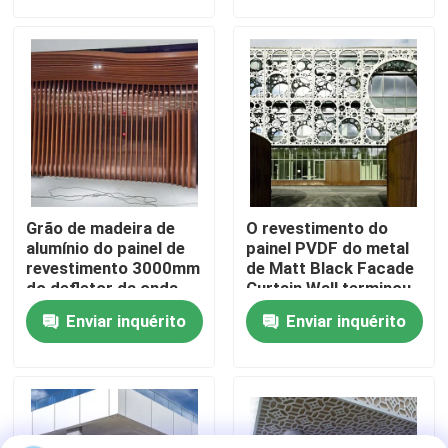
Sobre Nós
Visita à fábrica
Controle de Qualidade
Grão de madeira de
O revestimento do
Contacte-nos
alumínio do painel de
painel PVDF do metal
revestimento 3000mm
de Matt Black Facade
do defletor da onda
Curtain Wall terminou
terminada
Notícias
Enviar inquérito
Enviar inquérito
Casos
Solicite uma cotação