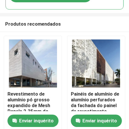
Produtos recomendados
Lar
Revestimento de
Painéis de alumínio de
alumínio pó grosso
alumínio perfurados
expandido de Mesh
da fachada do painel
Produtos
Panels 2.35mm do
de revestimento
metal revestido
300x1200mm
Enviar inquérito
Enviar inquérito
Vídeos