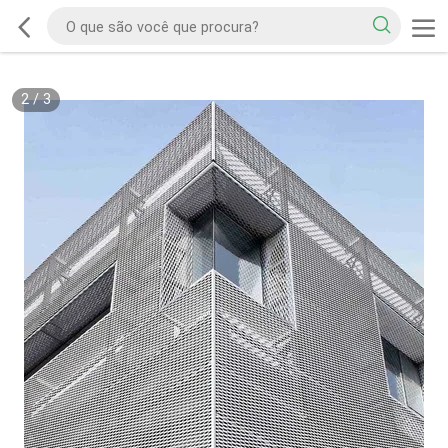
2
/
3