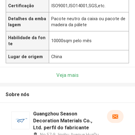
Certificação
ISO9001,ISO14001,SGS,etc.
Detalhes da emba
Pacote neutro da caixa ou pacote de
lagem
madeira da pálete
Habilidade da fon
10000sqm pelo mês
te
Lugar de origem
China
Veja mais
Sobre nós
Guangzhou Season
Decoration Materials Co.,
Ltd. perfil do fabricante
No.57-9,Jinghu Avenue,HuaDu