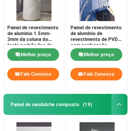
Painel de revestimento
Painel de revestimento
de alumínio 1.5mm-
de alumínio de
3mm da coluna do
revestimento de PVDF
teste padrão liso de
com perfuração
prata
personalizada
Melhor preço
Melhor preço
Fale Conosco
Fale Conosco
Painel de sanduíche composto
(19)