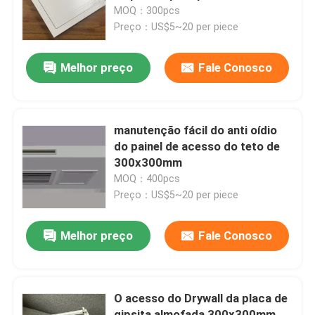
MOQ：300pcs
Preço：US$5~20 per piece
Sobre Nós
Melhor preço
Fale Conosco
Visita à fábrica
Controle de Qualidade
manutenção fácil do anti oídio
do painel de acesso do teto de
300x300mm
Contacte-nos
MOQ：400pcs
Preço：US$5~20 per piece
Notícias
Melhor preço
Fale Conosco
Casos
O acesso do Drywall da placa de
Solicite uma cotação
gipsita almofada 300x300mm