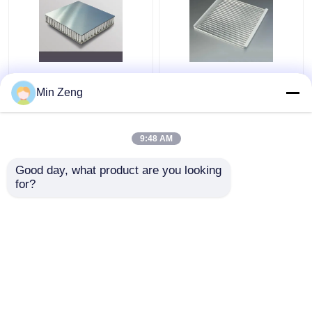
Painéis de alumínio
600X600 corrugou
compostos do favo de
telhas do teto do metal
Min Zeng
mel do painel de
soa - painel ondulado
sanduíche 0.06mm do
de alumínio absorvente
núcleo de alumínio
9:48 AM
Melhor preço
Melhor preço
Good day, what product are you looking 
for?
Fale Conosco
Fale Conosco
Veja mais
Casa
Mapa do Site
Fale Conosco
Desktop Site
Mapa do Site
Privacy Policy