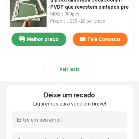
PVDF que revestem pintados pre
MOQ：300pcs
Teto de alumínio do metal
Preço：US$5~20 per piece
telhas do teto do metal
Melhor preço
Fale Conosco
projeto do teto do metal
Veja mais
painel de revestimento de alumínio
Deixe um recado
Painel de sanduíche composto
Ligaremos para você em breve!
teto ondulado do metal
Teto à prova de som acústico