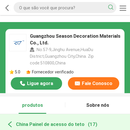
Guangzhou Season Decoration Materials
Co., Ltd.
No.57-9,Jinghu Avenue,HuaDu
District,Guangzhou City,China. Zip
code:510800,China
5.0
Fornecedor verificado
Ligue agora
Fale Conosco
produtos
Sobre nós
China Painel de acesso do teto
(17)