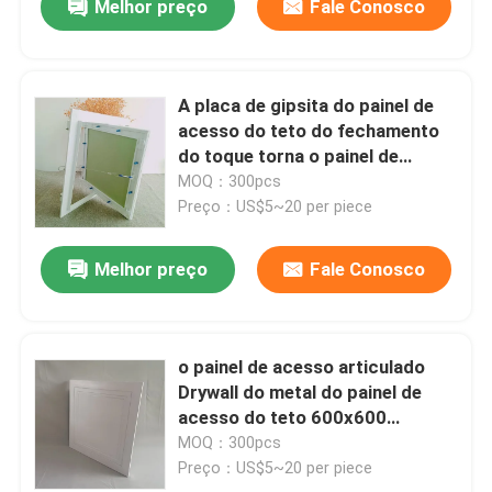
Melhor preço
Fale Conosco
A placa de gipsita do painel de
acesso do teto do fechamento
do toque torna o painel de
acesso do metal 300x300
MOQ：300pcs
Preço：US$5~20 per piece
Melhor preço
Fale Conosco
o painel de acesso articulado
Drywall do metal do painel de
acesso do teto 600x600
suspendeu a gota
MOQ：300pcs
Preço：US$5~20 per piece