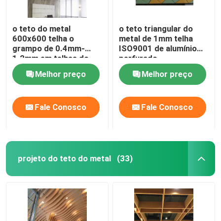
o teto do metal
o teto triangular do
600x600 telha o
metal de 1mm telha
grampo de 0.4mm-
ISO9001 de alumínio
1.2mm em telhas do
perfurado
teto
Melhor preço
Melhor preço
Fale Conosco
Fale Conosco
projeto do teto do metal
(33)