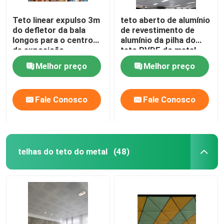
Teto linear expulso 3m
teto aberto de alumínio
Difusor do ar do teto
do defletor da bala
de revestimento de
longos para o centro
alumínio da pilha do
de exposição
teto PVDF do metal
Painel de acesso do teto
100x100
Melhor preço
Melhor preço
Luz de teto do diodo emissor de luz
Fale Conosco
Fale Conosco
Placa de gipsita da placa de gesso
telhas do teto do metal
(48)