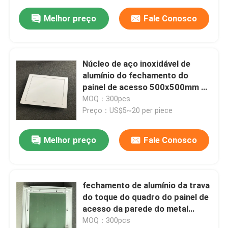
Melhor preço
Fale Conosco
Núcleo de aço inoxidável de
alumínio do fechamento do
painel de acesso 500x500mm do
teto
MOQ：300pcs
Preço：US$5~20 per piece
Melhor preço
Fale Conosco
fechamento de alumínio da trava
do toque do quadro do painel de
acesso da parede do metal
600x600
MOQ：300pcs