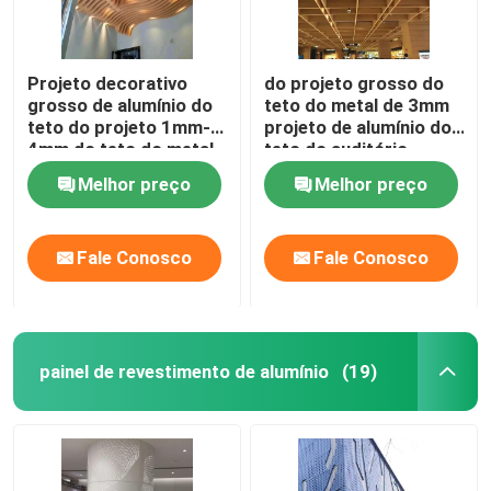
Projeto decorativo
do projeto grosso do
grosso de alumínio do
teto do metal de 3mm
teto do projeto 1mm-
projeto de alumínio do
4mm do teto do metal
teto do auditório
do defletor da onda
Melhor preço
Melhor preço
Fale Conosco
Fale Conosco
painel de revestimento de alumínio
(19)