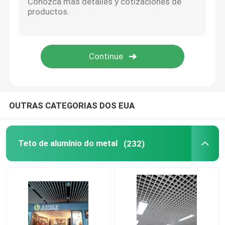
Painel de teto de aço inoxidável
painel perfurado do metal
Fachadas da construção do metal
OUTRAS CATEGORIAS DOS EUA
O laser cortou o painel
Teto de alumínio do metal
(232)
painel de teto da malha
Acessórios do teto suspendido
Grelha de alumínio de Sun