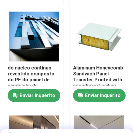
Sobre Nós
Visita à fábrica
Controle de Qualidade
do núcleo contínuo
Aluminum Honeycomb
Contacte-nos
revestido composto
Sandwich Panel
do PE do painel de
Transfer Printed with
sanduíche de
soundproof ceiling
1220x3050mm ACM
Notícias
Enviar inquérito
Enviar inquérito
painel composto de
alumínio
Casos
Solicite uma cotação