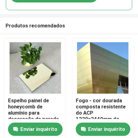
Produtos recomendados
Lar
Espelho painel de
Fogo - cor dourada
honeycomb de
composta resistente
alumínio para
do ACP
Produtos
decoração de parede
1220x2440mm do
do teto
painel de sanduíche
Enviar inquérito
Enviar inquérito
Vídeos