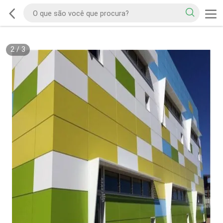
2
/
3