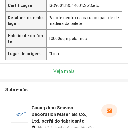
Certificação
ISO9001,ISO14001,SGS,etc.
Detalhes da emba
Pacote neutro da caixa ou pacote de
lagem
madeira da pálete
Habilidade da fon
10000sqm pelo mês
te
Lugar de origem
China
Veja mais
Sobre nós
Guangzhou Season
Decoration Materials Co.,
Ltd. perfil do fabricante
No.57-9,Jinghu Avenue,HuaDu