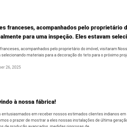
tes franceses, acompanhados pelo proprietário 
almente para uma inspeção. Eles estavam selec
to para o próximo projeto, que apresenta um novo
 franceses, acompanhados pelo proprietário do imóvel, visitaram No
selecionando materiais para a decoração do teto para o próximo proj
er 26, 2025
indo à nossa fábrica!
entusiasmados em receber nossos estimados clientes indianos em n
vemos o prazer de mostrar a eles nossas instalações de última gera
s de produção avançados, medidas rigorosas de ...