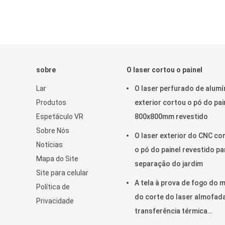
sobre
O laser cortou o painel
Lar
O laser perfurado de alumí
Produtos
exterior cortou o pó do pai
Espetáculo VR
800x800mm revestido
Sobre Nós
O laser exterior do CNC co
Notícias
o pó do painel revestido pa
Mapa do Site
separação do jardim
Site para celular
A tela à prova de fogo do 
Política de
do corte do laser almofad
Privacidade
transferência térmica