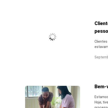
Clien
pesso
do te
Clientes
estavam 
Septemb
Bem-v
Estamos 
Hoje, ti
processo