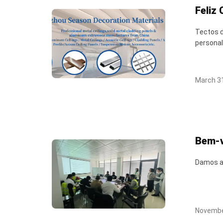
Feliz
Tectos d
personal
March 31
Bem-v
Damos as
Novembe