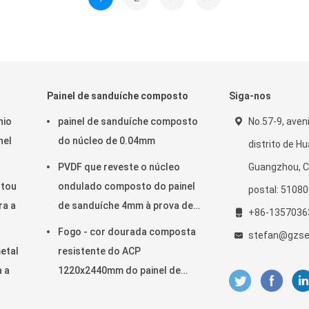
Painel de sanduíche composto
Siga-nos
nio
painel de sanduíche composto
No.57-9, aven
nel
do núcleo de 0.04mm
distrito de H
PVDF que reveste o núcleo
Guangzhou, C
rtou
ondulado composto do painel
postal: 5108
ra a
de sanduíche 4mm à prova de
+86-1357036
fogo
Fogo - cor dourada composta
stefan@gzs
metal
resistente do ACP
a a
1220x2440mm do painel de
sanduíche