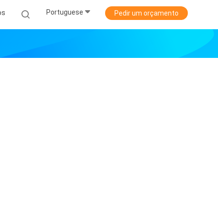
Portuguese
os
Pedir um orçamento