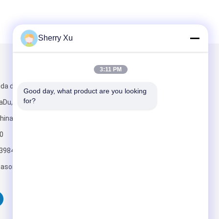
Sherry Xu
Envie-nos
3:11 PM
ida de Jinghu,
Good day, what product are you looking 
for?
uaDu, cidade de
hina. Código
00
3984
Envie
eason.com