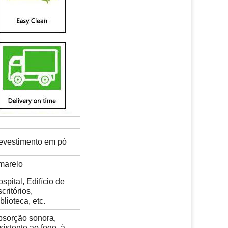
evestimento em pó
marelo
spital, Edifício de
critórios,
blioteca, etc.
bsorção sonora,
sistente ao fogo, à