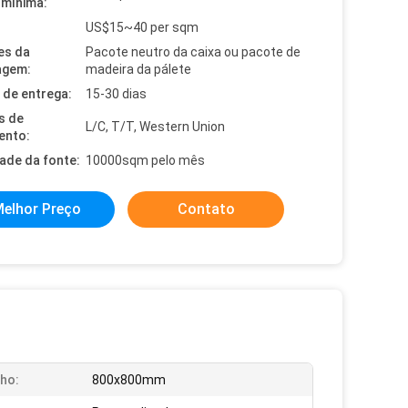
mínima:
US$15~40 per sqm
es da
Pacote neutro da caixa ou pacote de
agem:
madeira da pálete
de entrega:
15-30 dias
s de
L/C, T/T, Western Union
ento:
dade da fonte:
10000sqm pelo mês
elhor Preço
Contato
ho:
800x800mm