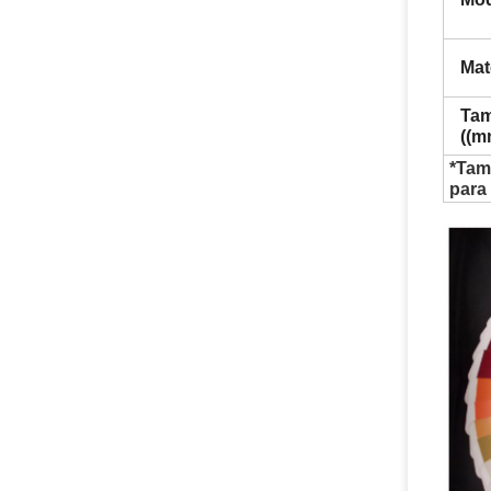
Mat
Ta
((m
*Tam
para