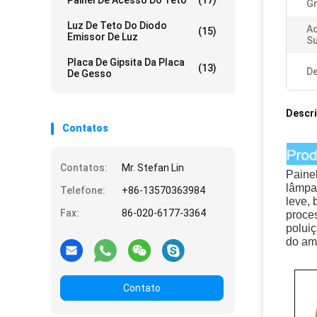
Painel De Acesso Do Teto
(17)
Gr
Luz De Teto Do Diodo
A
(15)
Emissor De Luz
Su
Placa De Gipsita Da Placa
(13)
De
De Gesso
Descr
Contatos
Contatos:
Mr. Stefan Lin
Paine
lâmpa
Telefone:
+86-13570363984
leve, 
Fax:
86-020-6177-3364
proces
poluiç
do am
Contato