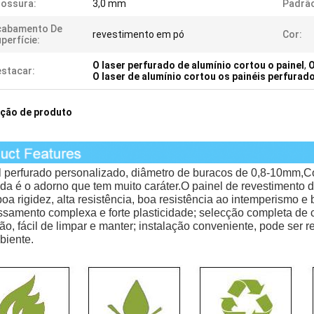
ossura:
3,0 mm
Padrã
cabamento De
revestimento em pó
Cor:
perfície:
O laser perfurado de alumínio cortou o painel
,
O
stacar:
O laser de alumínio cortou os painéis perfurad
ição de produto
l perfurado personalizado, diâmetro de buracos de 0,8-10mm,
C
da é o adorno que tem muito caráter.
O painel de revestimento d
boa rigidez, alta resistência, boa resistência ao intemperismo e
samento complexa e forte plasticidade; selecção completa de co
ão, fácil de limpar e manter; instalação conveniente, pode ser 
biente.