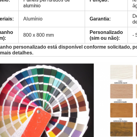
alumínio
ág
D
eriais:
Alumínio
Garantia:
d
manho
Personalizado
800 x 800 mm
- 
m):
(sim ou não):
anho personalizado está disponível conforme solicitado, po
 mais detalhes.