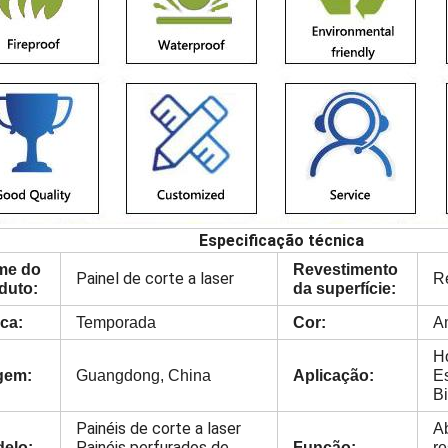
Especificação técnica
me do
Revestimento
Painel de corte a laser
R
duto:
da superfície:
ca:
Temporada
Cor:
A
Ho
gem:
Guangdong, China
Aplicação:
Es
Bi
Painéis de corte a laser
A
Painéis perfurados de
elo:
Função:
re