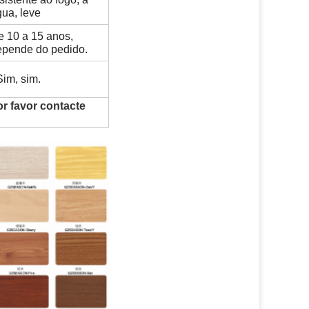
ua, leve
e 10 a 15 anos,
epende do pedido.
Sim, sim.
r favor contacte