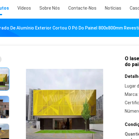
utos
Vídeos
Sobre Nós
Contacte-Nos
Notícias
Cas
rado De Alumínio Exterior Cortou O Pó Do Painel 800x800mm Revest
O lase
do pa
Detalh
Lugar 
Marca:
Certifi
Número
Condiç
Quanti