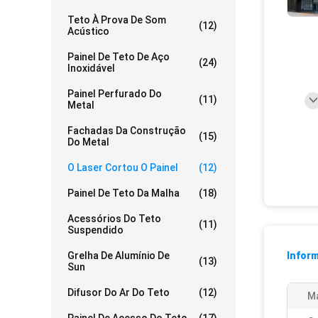
Teto À Prova De Som
(12)
Acústico
Painel De Teto De Aço
(24)
Inoxidável
Painel Perfurado Do
(11)
Metal
Fachadas Da Construção
(15)
Do Metal
O Laser Cortou O Painel
(12)
Painel De Teto Da Malha
(18)
Acessórios Do Teto
(11)
Suspendido
Grelha De Alumínio De
Infor
(13)
Sun
Difusor Do Ar Do Teto
(12)
Ma