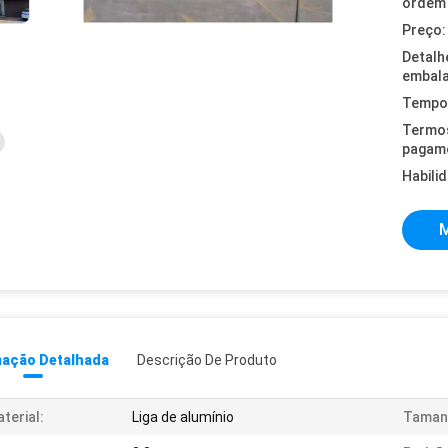
ordem 
Preço:
Detalh
embal
Tempo 
Termo
pagam
Habili
M
mação Detalhada
Descrição De Produto
terial:
Liga de alumínio
Taman