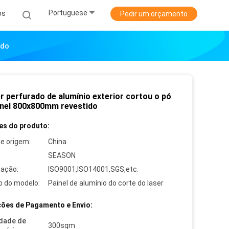
Portuguese
os
Pedir um orçamento
ido
r perfurado de alumínio exterior cortou o pó
inel 800x800mm revestido
es do produto:
de origem:
China
SEASON
cação:
ISO9001,ISO14001,SGS,etc.
 do modelo:
Painel de alumínio do corte do laser
ões de Pagamento e Envio:
dade de
300sqm