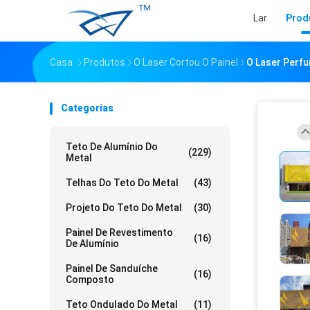
Lar
Prod
Casa
Produtos
O Laser Cortou O Painel
O Laser Perfu
Categorias
Teto De Alumínio Do
(229)
Metal
Telhas Do Teto Do Metal
(43)
Projeto Do Teto Do Metal
(30)
Painel De Revestimento
(16)
De Alumínio
Painel De Sanduíche
(16)
Composto
Teto Ondulado Do Metal
(11)