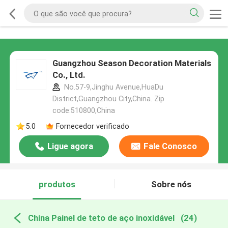
Guangzhou Season Decoration Materials
Co., Ltd.
No.57-9,Jinghu Avenue,HuaDu
District,Guangzhou City,China. Zip
code:510800,China
5.0
Fornecedor verificado
Ligue agora
Fale Conosco
produtos
Sobre nós
China Painel de teto de aço inoxidável
(24)