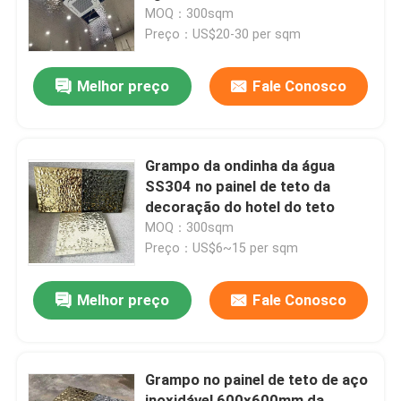
MOQ：300sqm
Preço：US$20-30 per sqm
Sobre Nós
Melhor preço
Fale Conosco
Visita à fábrica
Controle de Qualidade
Grampo da ondinha da água
SS304 no painel de teto da
decoração do hotel do teto
Contacte-nos
MOQ：300sqm
Preço：US$6~15 per sqm
Notícias
Melhor preço
Fale Conosco
Casos
Grampo no painel de teto de aço
Solicite uma cotação
inoxidável 600x600mm da