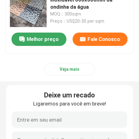
ondinha da água
MOQ：300sqm
Teto de alumínio do metal
Preço：US$20-30 per sqm
telhas do teto do metal
Melhor preço
Fale Conosco
projeto do teto do metal
Veja mais
painel de revestimento de alumínio
Deixe um recado
Painel de sanduíche composto
Ligaremos para você em breve!
teto ondulado do metal
Teto à prova de som acústico