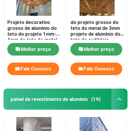
Projeto decorativo
do projeto grosso do
grosso de alumínio do
teto do metal de 3mm
teto do projeto 1mm-
projeto de alumínio do
4mm do teto do metal
teto do auditório
do defletor da onda
Melhor preço
Melhor preço
Fale Conosco
Fale Conosco
painel de revestimento de alumínio
(19)