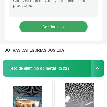
Painel de teto de aço inoxidável
painel perfurado do metal
Fachadas da construção do metal
OUTRAS CATEGORIAS DOS EUA
O laser cortou o painel
Teto de alumínio do metal
(232)
painel de teto da malha
Acessórios do teto suspendido
Grelha de alumínio de Sun