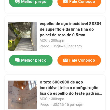
Melhor preço
Fale Conosco
espelho de aço inoxidável SS304
de superfície da linha fina do
painel de teto de 0.5mm
MOQ：200sqm
Preço：US$8~16 per sqm
Melhor preço
Fale Conosco
o teto 600x600 de aço
inoxidável telha a configuração
lisa do espelho do teste padrão
na telha acústica do teto
MOQ：300sqm
Preço：US$4.5-15 per sqm