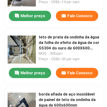
Preço：US$6~14 per sqm
Melhor preço
Fale Conosco
teto de prata da ondinha da água
da folha do efeito da água da cor
SS304 do ouro de 600X600
0.6mm
MOQ：300sqm
Preço：US$6~30 per sqm
Melhor preço
Fale Conosco
Lar
Produtos
borda afiada de aço inoxidável
de painel de teto da ondinha da
água de 600x600mm
Vídeos