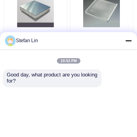
Painéis de alumínio
600X600 corrugou
compostos do favo de
telhas do teto do metal
Stefan Lin
mel do painel de
soa - painel ondulado
sanduíche 0.06mm do
de alumínio absorvente
núcleo de alumínio
10:52 PM
Melhor preço
Melhor preço
Good day, what product are you looking 
for?
Fale Conosco
Fale Conosco
Veja mais
Casa
Mapa do Site
Fale Conosco
Desktop Site
Mapa do Site
Privacy Policy