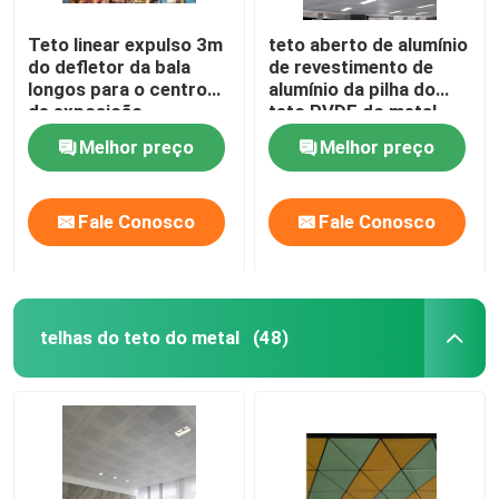
Teto linear expulso 3m
teto aberto de alumínio
Difusor do ar do teto
do defletor da bala
de revestimento de
longos para o centro
alumínio da pilha do
de exposição
teto PVDF do metal
Painel de acesso do teto
100x100
Melhor preço
Melhor preço
Luz de teto do diodo emissor de luz
Fale Conosco
Fale Conosco
Placa de gipsita da placa de gesso
telhas do teto do metal
(48)