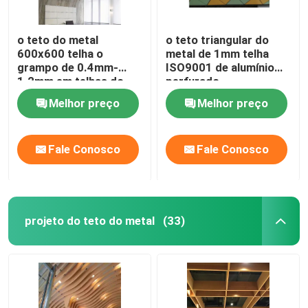
o teto do metal
o teto triangular do
600x600 telha o
metal de 1mm telha
grampo de 0.4mm-
ISO9001 de alumínio
1.2mm em telhas do
perfurado
teto
Melhor preço
Melhor preço
Fale Conosco
Fale Conosco
projeto do teto do metal
(33)