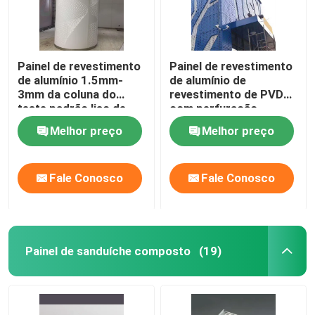
Painel de revestimento
Painel de revestimento
de alumínio 1.5mm-
de alumínio de
3mm da coluna do
revestimento de PVDF
teste padrão liso de
com perfuração
prata
personalizada
Melhor preço
Melhor preço
Fale Conosco
Fale Conosco
Painel de sanduíche composto
(19)