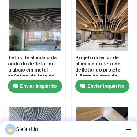
Sobre Nós
Visita à fábrica
Controle de Qualidade
Tetos de alumínio da
Projeto interior de
onda do defletor do
alumínio do teto do
trabajo em metal
defletor do projeto
Contacte-nos
acústico do teto do
1.5mm do teto da
projeto
onda
Enviar inquérito
Enviar inquérito
Notícias
Casos
Stefan Lin
Solicite uma cotação