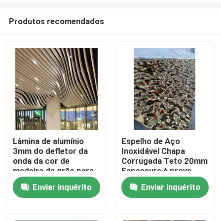
Produtos recomendados
Lâmina de alumínio
Espelho de Aço
3mm do defletor da
Inoxidável Chapa
Lar
onda da cor de
Corrugada Teto 20mm
madeira da grão para
Espessura à prova
paredes e tetos
d'água
Enviar inquérito
Enviar inquérito
Produtos
Vídeos