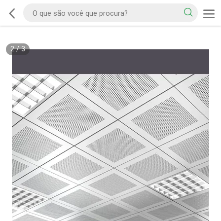
2
/
3